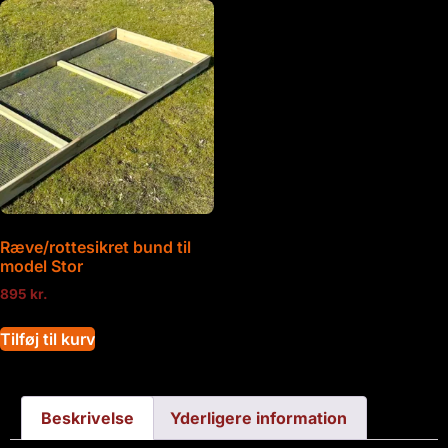
Ræve/rottesikret bund til
model Stor
895
kr.
Tilføj til kurv
Beskrivelse
Yderligere information