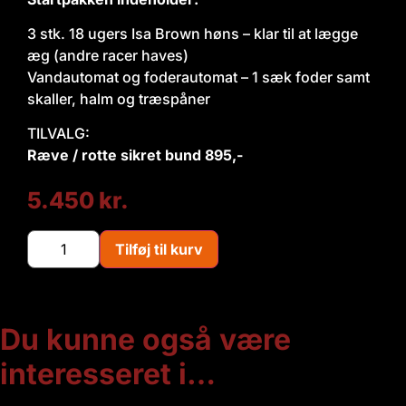
3 stk. 18 ugers Isa Brown høns – klar til at lægge
æg (andre racer haves)
Vandautomat og foderautomat – 1 sæk foder samt
skaller, halm og træspåner
TILVALG:
Ræve / rotte sikret bund 895,-
5.450
kr.
Tilføj til kurv
Du kunne også være
interesseret i…