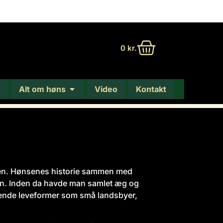
0
kr.
Alt om høns
Video
Kontakt
erden. Hønsenes historie sammen med
en. Inden da havde man samlet æg og
oende leveformer som små landsbyer,