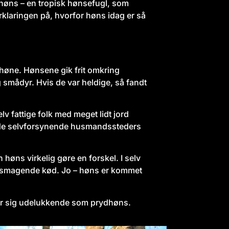
ehøns – en tropisk hønsefugl, som
orklaringen på, hvorfor høns idag er så
høne. Hønsene gik frit omkring
g smådyr. Hvis de var heldige, så fandt
 fattige folk med meget lidt jord
 de selvforsynende husmandssteders
høns virkelig gøre en forskel. I selv
 velsmagende kød. Jo – høns er kommet
er sig udelukkende som prydhøns.