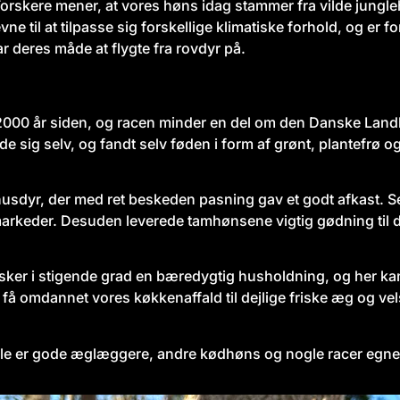
Forskere mener, at vores høns idag stammer fra vilde jungl
ne til at tilpasse sig forskellige klimatiske forhold, og er f
r deres måde at flygte fra rovdyr på.
2000 år siden, og racen minder en del om den Danske Land
e sig selv, og fandt selv føden i form af grønt, plantefrø o
yr, der med ret beskeden pasning gav et godt afkast. Selv
rkeder. Desuden leverede tamhønsene vigtig gødning til
ker i stigende grad en bæredygtig husholdning, og her kan 
an få omdannet vores køkkenaffald til dejlige friske æg og
ogle er gode æglæggere, andre kødhøns og nogle racer egn