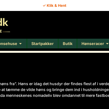
✓ Klik & Hent
ønsehuse
Startpakker
Butik
Hønseracer
høns fra”. Høns er idag det husdyr der findes flest af i v
te at tæmme de vilde høns og bringe dem ind i husholdning
n da menneskenes nomadeliv blev omdannet til mere fastb