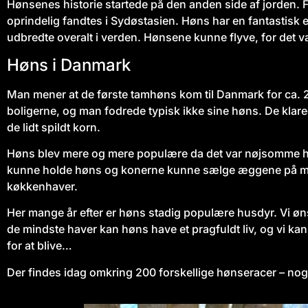
Hønsenes historie startede på den anden side af jorden. 
oprindelig fandtes i Sydøstasien. Høns har en fantastisk ev
udbredte overalt i verden. Hønsene kunne flyve, for det va
Høns i Danmark
Man mener at de første tamhøns kom til Danmark for ca. 
boligerne, og man fodrede typisk ikke sine høns. De klared
de lidt spildt korn.
Høns blev mere og mere populære da det var nøjsomme husd
kunne holde høns og konerne kunne sælge æggene på ma
køkkenhaver.
Her mange år efter er høns stadig populære husdyr. Vi øns
de mindste haver kan høns have et pragfuldt liv, og vi k
for at blive…
Der findes idag omkring 200 forskellige hønseracer – n