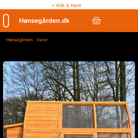
✓ Klik & Hent
✓ Vejledning
Hønsegården.dk
Hønsegården
/
Varer
/
Hønsehus model Viking