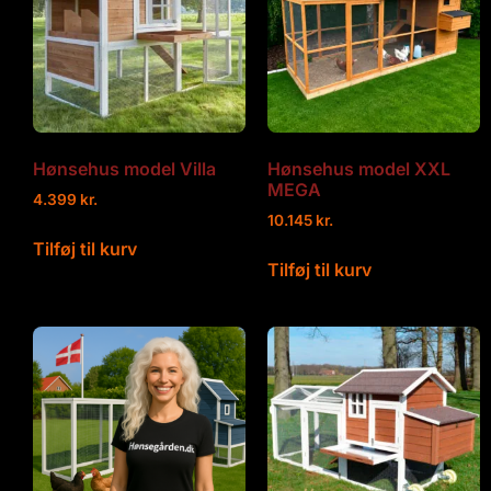
Hønsehus model Villa
Hønsehus model XXL
MEGA
4.399
kr.
10.145
kr.
Tilføj til kurv
Tilføj til kurv