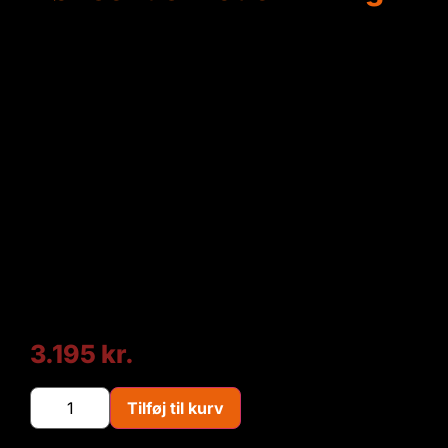
Hønsehus med hønsegård
Komplet med æglægningskasse, siddepinde,
hønsestige m.m.
Hønsehus og gård er behandlet med
træbeskyttelse
Denne model er velegnet til 2-3 høns
Jeg kan evt. levere, samle og installere på
Sjælland for 1395 kr.
TILVALG:
Ræve / rotte sikret bund 795,-
3.195
kr.
Tilføj til kurv