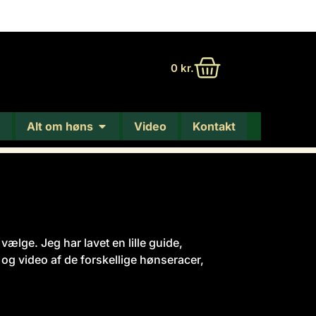
0
kr.
Alt om høns
Video
Kontakt
lge. Jeg har lavet en lille guide,
og video af de forskellige hønseracer,