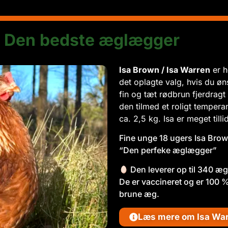
 Den bedste æglægger
Isa Brown / Isa Warren
er h
det oplagte valg, hvis du ø
fin og tæt rødbrun fjerdragt 
den tilmed et roligt temper
ca. 2,5 kg. Isa er meget tilli
Fine unge 18 ugers Isa Brow
“Den perfeke æglægger”
Den leverer op til 340 æg 
De er vaccineret og er 100 % 
brune æg.
Læs mere om Isa War