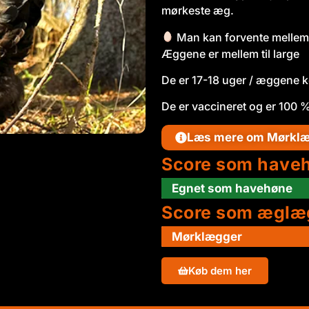
mørkeste æg.
Man kan forvente mellem 
Æggene er mellem til large
De er 17-18 uger / æggene 
De er vaccineret og er 100 %
Læs mere om Mørkl
Score som have
Egnet som havehøne
Score som æglæ
Mørklægger
Køb dem her