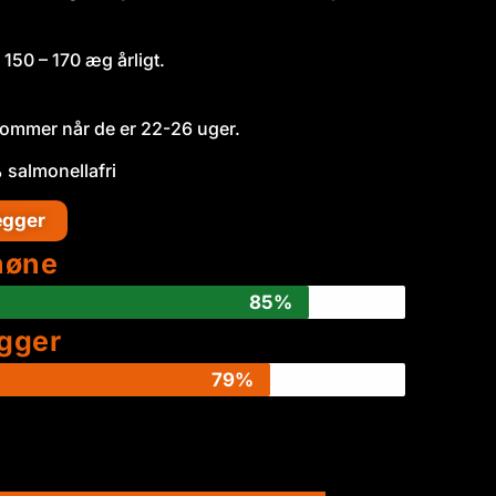
150 – 170 æg årligt.
kommer når de er 22-26 uger.
 salmonellafri
ægger
høne
85%
gger
79%