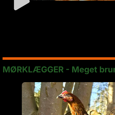
MØRKLÆGGER - Meget bru