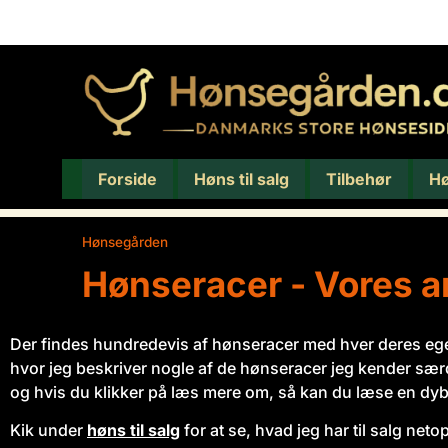
Forside
Høns til salg
Tilbehør
H
Hønsegården
/
Hønseracer
Hønseracer - Vores a
Der findes hundredevis af hønseracer med hver deres egen
hvor jeg beskriver nogle af de hønseracer jeg kender særd
og hvis du klikker på læs mere om, så kan du læse en dyb
Kik under
høns til salg
for at se, hvad jeg har til salg neto