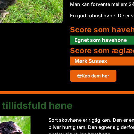
Man kan forvente mellem 24
En god robust høne. De er v
Score som have
Egnet som havehøne
Score som æglæ
Mørk Sussex
Køb dem her
illidsfuld høne
Sort skovhøne er rigtig køn. Den er en
bliver hurtig tam. Den egner sig derfo