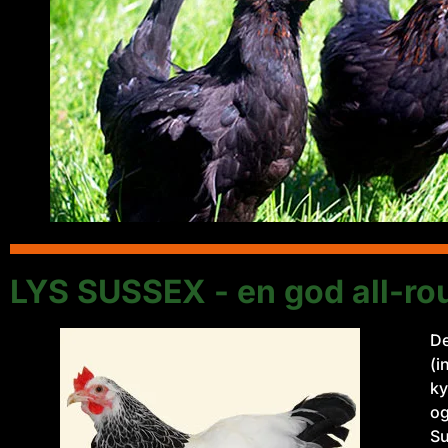
LYS SUSSEX - en god all-r
De
(i
ky
og
Su