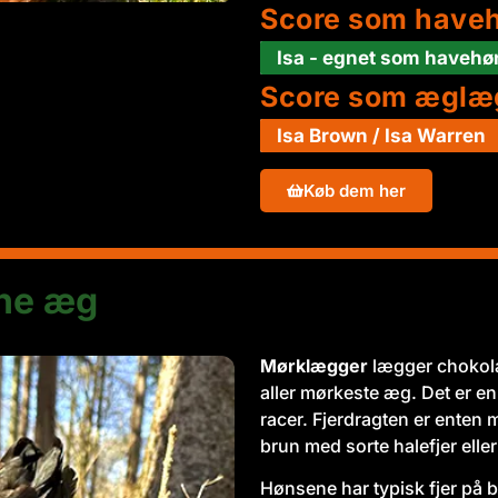
Score som have
Isa - egnet som havehø
Score som æglæ
Isa Brown / Isa Warren
Køb dem her
ne æg
Mørklægger
lægger chokol
aller mørkeste æg. Det er e
racer. Fjerdragten er enten
brun med sorte halefjer elle
Hønsene har typisk fjer på 