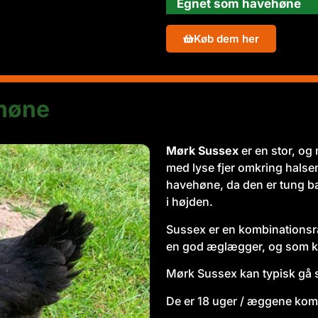
Egnet som havehøne
Køb dem her
høne
Mørk Sussex
er en stor, og
med lyse fjer omkring halse
havehøne, da den er tung ba
i højden.
Sussex er en kombinationsr
en god æglægger, og som k
Mørk Sussex kan typisk gå
De er 18 uger / æggene kom