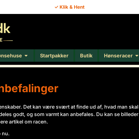
✓ Klik & Hent
✓ Vejledning
ønsehuse
Startpakker
Butik
Hønseracer
nbefalinger
skaber. Det kan være svært at finde ud af, hvad man skal væ
eles godt, og som varmt kan anbefales. Du kan se billeder 
ere artikel om racen.
p nu.