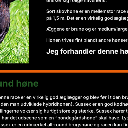
ønsker sig rolige havehøns.
Sort skovhøne er en mellemstor race 
på 1,5 m. Det er en virkelig god ægl
Æggene er brune og er medium/large i
Hønen trives fint blandt andre hønser
Jeg forhandler denne høne
ound høne
nne race er en virkelig god æglægger og blev før i tiden br
nden man udviklede hybridhønen). Sussex er en god kødhøn
llingerne vokser sig hurtigt store og stærke. Sussex hører t
 har det udseene som en “bondegårdshøne” skal have. Lys
ssex er en udmærket all-round brugshøne og racen kan fi