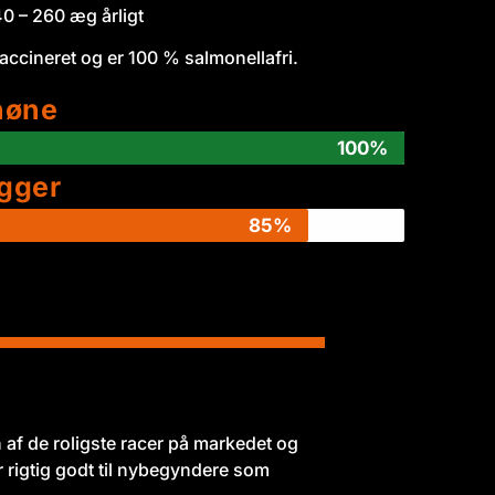
0 – 260 æg årligt
accineret og er 100 % salmonellafri.
høne
100%
gger
85%
 af de roligste racer på markedet og
r rigtig godt til nybegyndere som