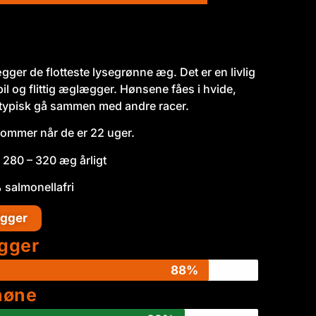
er de flotteste lysegrønne æg. Det er en livlig
l og flittig æglægger. Hønsene fåes i hvide,
 typisk gå sammen med andre racer.
kommer når de er 22 uger.
280 – 320 æg årligt
 salmonellafri
gger
gger
88%
høne