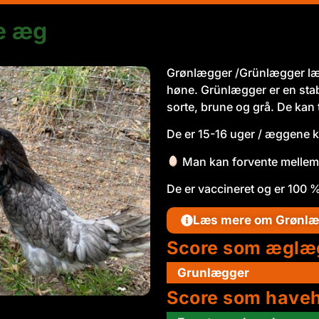
e æg
Grønlægger /Grünlægger lægg
høne. Grünlægger er en stabi
sorte, brune og grå. De kan
De er 15-16 uger / æggene 
Man kan forvente mellem 
De er vaccineret og er 100 %
Læs mere om Grønlæ
Score som æglæ
Grunlægger
Score som have