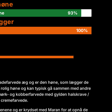
høne
ne
93%
gger
100%
adefarvede æg og er den høne, som lægger de
n rolig høne og kan typisk gå sammen med andre
 mørk- og kobberfarvede med gylden halskrave /
r cremefarvede.
benene og er krydset med Maran for at opnå de