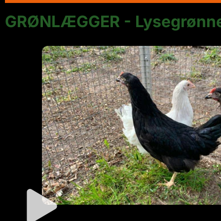
GRØNLÆGGER - Lysegrønn