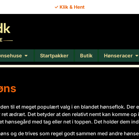
✓ Klik & Hent
ønsehuse
Startpakker
Butik
Hønseracer
øns
n til et meget populært valg i en blandet hønseflok. Der 
 ret ædræt. Det betyder at den relativt nemt kan komme op 
ket hønsegård med tag eller net i toppen. Det holder dem ind
ns og de trives som regel godt sammen med andre hønsera