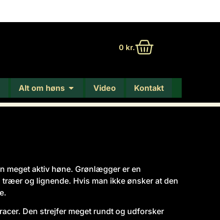
0
kr.
Alt om høns
Video
Kontakt
en meget aktiv høne. Grønlægger er en
i træer og lignende. Hvis man ikke ønsker at den
e.
cer. Den strejfer meget rundt og udforsker