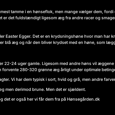
 mest tamme i en hønseflok, men mange vælger dem, fordi d
get er det fuldstændigt ligesom æg fra andre racer og smage
ller Easter Egger. Det er en krydsningshøne hvor man har 
 blå æg og når den bliver krydset med en høne, som lægge
r 22-24 uger gamle. Ligesom med andre høns vil æggene vær
forvente 280-320 grønne æg årligt under optimale betinge
gter. Vi har dem typisk i sort, hvid og grå, men andre farve
 æg men derimod brune. Men det er sjældent.
g det er også her vi får dem fra på
Hønsegården.dk