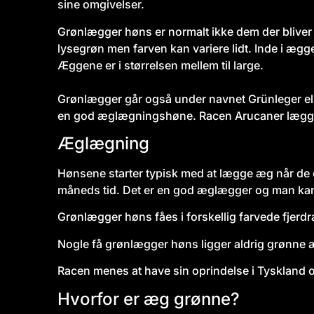
sine omgivelser.
Grønlægger høns er normalt ikke dem der bliver
lysegrøn men farven kan variere lidt. Inde i æg
Æggene er i størrelsen mellem til large.
Grønlægger går også under navnet Gr
ünleger e
en god æglægningshøne. Racen Arucaner lægger
Æglægning
Hønsene starter typisk med at lægge æg når de e
måneds tid. Det er en god æglægger og man kan 
Grønlægger høns fåes i forskellig farvede fjerdra
Nogle få grønlægger høns ligger aldrig grønne
Racen menes at have sin oprindelse i Tyskland o
Hvorfor er æg grønne?