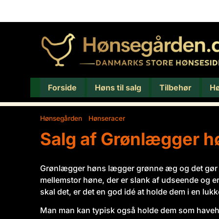
Forside
Høns til salg
Tilbehør
H
Hønsegården
/
Hønseracer
/
Salg af Grønlægger høns
Salg af Grønlægger h
Grønlægger høns lægger grønne æg og det gør de
mellemstor høne, der er slank af udseende og er
skal det, er det en god idé at holde dem i en luk
Man man kan typisk også holde dem som havehø