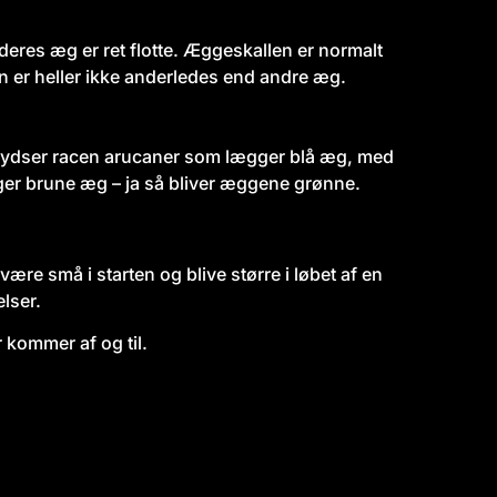
eres æg er ret flotte. Æggeskallen er normalt
n er heller ikke anderledes end andre æg.
krydser racen arucaner som lægger blå æg, med
r brune æg – ja så bliver æggene grønne.
e små i starten og blive større i løbet af en
lser.
r kommer af og til.