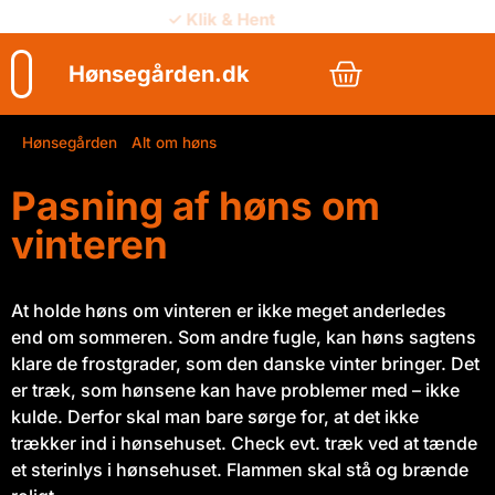
✓ Klik & Hent
✓ Vejledning
Hønsegården.dk
Hønsegården
/
Alt om høns
/
Høns om vinteren
Pasning af høns om
vinteren
At holde høns om vinteren er ikke meget anderledes
end om sommeren. Som andre fugle, kan høns sagtens
klare de frostgrader, som den danske vinter bringer. Det
er træk, som hønsene kan have problemer med – ikke
kulde. Derfor skal man bare sørge for, at det ikke
trækker ind i hønsehuset. Check evt. træk ved at tænde
et sterinlys i hønsehuset. Flammen skal stå og brænde