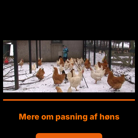
påvirker hønsene. Det er da en bonus !
At holde høns om vinteren er som du kan se ikke ret
meget anderledes end resten af året.
Mere om pasning af høns