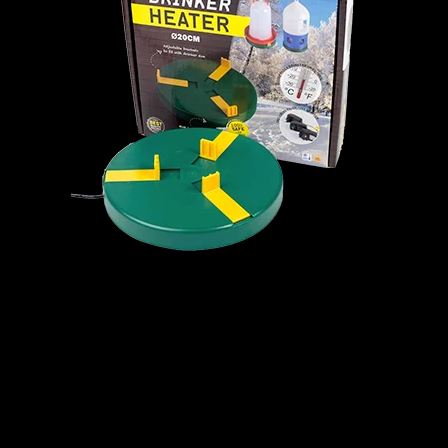
En smart måde at holde vandet frostfrit på er, at købe en
lille varmeplade til sin vandautomat. Den har et ret lille
strømforbrug, og sørger for frostfrit vand hele vinteren
igennem. Varmepladerne findes i forskellige størrelser
og bruger mellem 9 og 25 w. Du kan købe dem her på
Hønsegården.dk under
tilbehør
.