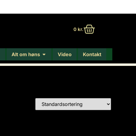
0
kr.
Alt om høns
Video
Kontakt