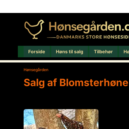
Forside
Høns til salg
Tilbehør
H
Hønsegården
/
Salg af Blomsterhøne
Salg af Blomsterhøne
Viser 1 resultat