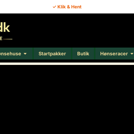
✓ Klik & Hent
ønsehuse
Startpakker
Butik
Hønseracer