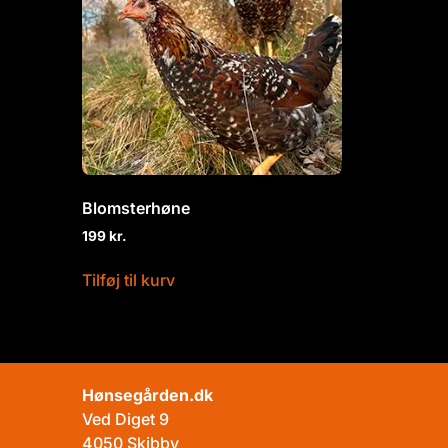
Blomsterhøne
199
kr.
Tilføj til kurv
Hønsegården.dk
Ved Diget 9
4050 Skibby