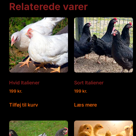
Relaterede varer
Hvid Italiener
Sort Italiener
199
kr.
199
kr.
Tilføj til kurv
Læs mere