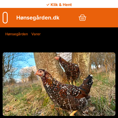
✓ Klik & Hent
Hønsegården.dk
Hønsegården
/
Varer
/
Blomsterhøne