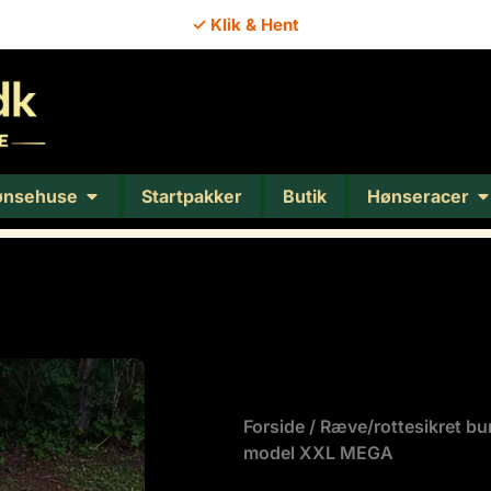
✓ Klik & Hent
ønsehuse
Startpakker
Butik
Hønseracer
l XXL MEGA
Forside
/
Ræve/rottesikret b
model XXL MEGA