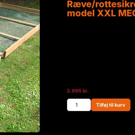
Ræve/rottesikre
model XXL ME
Ræve og rottesikret bund til
Soklen er lavet af kraftigt tr
Hønsegårdens eget værksted. 
hele undersiden af soklen. Det
bryder ind hos dine høns.
Soklen skal ikke graves ned m
jorden/græsplænen.
2.995
kr.
Tilføj til kurv