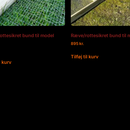
ttesikret bund til model
Ræve/rottesikret bund til 
895
kr.
Tilføj til kurv
il kurv