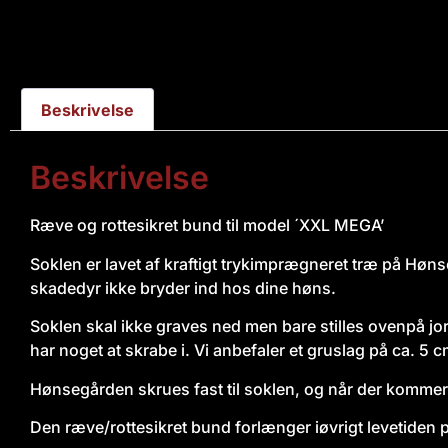
Beskrivelse
Beskrivelse
Ræve og rottesikret bund til model ´XXL MEGA’
Soklen er lavet af kraftigt trykimprægneret træ på Høns
skadedyr ikke bryder ind hos dine høns.
Soklen skal ikke graves ned men bare stilles ovenpå jo
har noget at skrabe i. Vi anbefaler et gruslag på ca. 5 c
Hønsegården skrues fast til soklen, og når der kommer 
Den ræve/rottesikret bund forlænger iøvrigt levetiden 