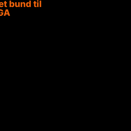
t bund til
GA
 model ´XXL MEGA’
ykimprægneret træ på
Der er monteret voliere net på
 sikrer, at skadedyr ikke
en bare stilles ovenpå