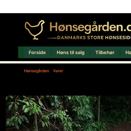
Forside
Høns til salg
Tilbehør
H
Hønsegården
/
Varer
/
Ræve/rottesikret bund til mode