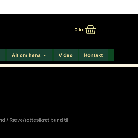
0
kr.
Alt om høns
Video
Kontakt
und
/ Ræve/rottesikret bund til