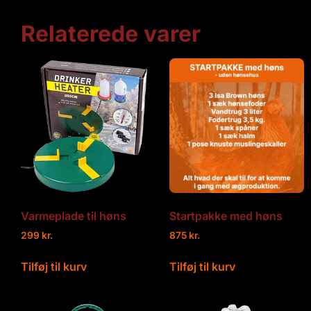
Relaterede varer
Varmeplade til høns
Startpakke med høns
299
kr.
875
kr.
Tilføj til kurv
Tilføj til kurv