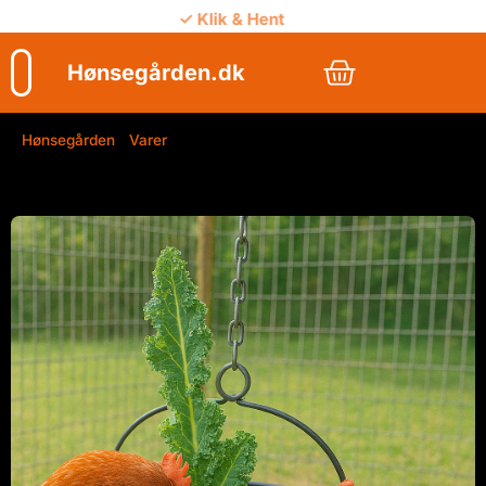
✓ Klik & Hent
✓ Vejledning
Hønsegården.dk
Hønsegården
/
Varer
/
Grøntkurv til høns