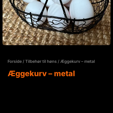
Forside
/
Tilbehør til høns
/ Æggekurv – metal
Æggekurv – metal
Æggekurv i metal med træ håndtag. Nem at gøre
ren. Perfekt kurv når du skal hente dine friske æg i
hønsehuset.
Længde 18 cm / Dybde 12 cm / Højde 12 cm