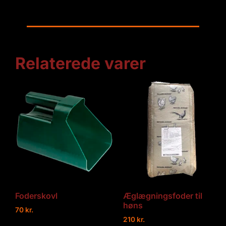
Relaterede varer
Foderskovl
Æglægningsfoder til
høns
70
kr.
210
kr.