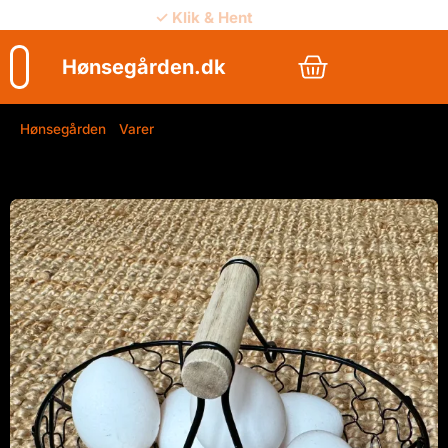
✓ Klik & Hent
✓ Vejledning
Hønsegården.dk
Hønsegården
/
Varer
/
Æggekurv – metal