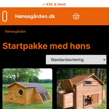
✓ Klik & Hent
Hønsegården.dk
Hønsegården
/
Startpakke med høns
Startpakke med høns
Viser 5 resultater