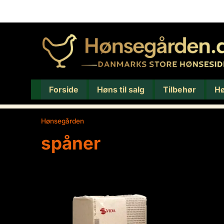
Forside
Høns til salg
Tilbehør
H
Hønsegården
/
spåner
spåner
Viser 1 resultat