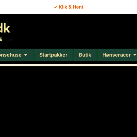
✓ Klik & Hent
ønsehuse
Startpakker
Butik
Hønseracer