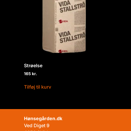
Strøelse
165
kr.
Tilføj til kurv
Hønsegården.dk
Ved Diget 9