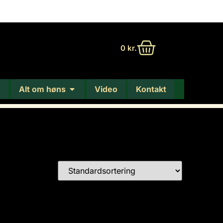
0
kr.
Alt om høns
Video
Kontakt