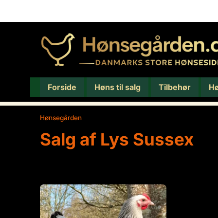
Forside
Høns til salg
Tilbehør
H
Hønsegården
/
Salg af Lys Sussex
Salg af Lys Sussex
Viser 1 resultat