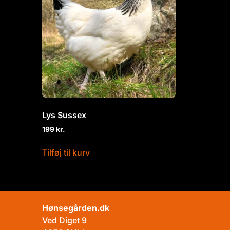
Lys Sussex
199
kr.
Tilføj til kurv
Hønsegården.dk
Ved Diget 9