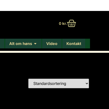
0
kr.
Alt om høns
Video
Kontakt