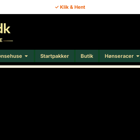
✓ Klik & Hent
ønsehuse
Startpakker
Butik
Hønseracer