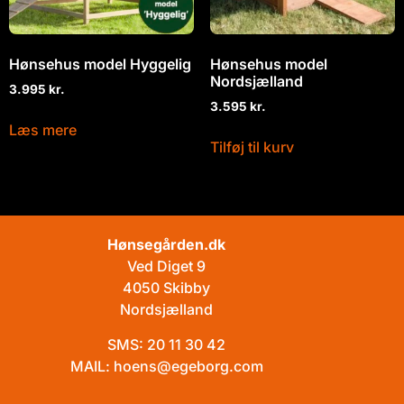
Hønsehus model Hyggelig
Hønsehus model
Nordsjælland
3.995
kr.
3.595
kr.
Læs mere
Tilføj til kurv
Hønsegården.dk
Ved Diget 9
4050 Skibby
Nordsjælland
SMS:
20 11 30 42
MAIL:
hoens@egeborg.com