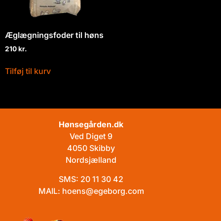
Æglægningsfoder til høns
210
kr.
Tilføj til kurv
Hønsegården.dk
Ved Diget 9
4050 Skibby
Nordsjælland
SMS:
20 11 30 42
MAIL:
hoens@egeborg.com