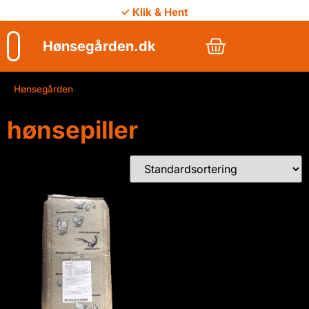
✓ Klik & Hent
Hønsegården.dk
Hønsegården
/
hønsepiller
hønsepiller
Viser 1 resultat