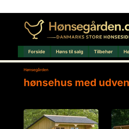
Forside
Høns til salg
Tilbehør
H
Hønsegården
/
hønsehus med udvendig redekasse
hønsehus med udven
Viser 2 resultater