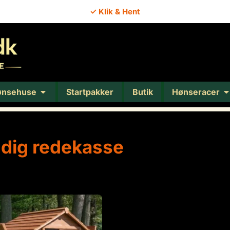
✓ Klik & Hent
ønsehuse
Startpakker
Butik
Hønseracer
dig redekasse