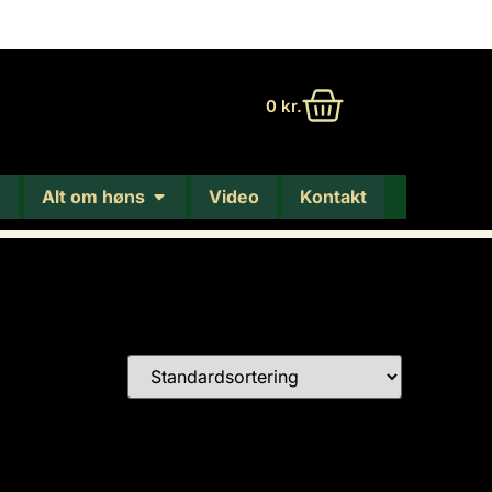
0
kr.
Alt om høns
Video
Kontakt