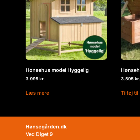
Hønsehus model Hyggelig
Hønseh
3.995
kr.
3.595
kr
Læs mere
Tilføj ti
Hønsegården.dk
Ved Diget 9