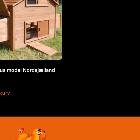
us model Nordsjælland
.
l kurv