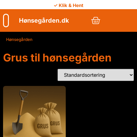
✓ Klik & Hent
Hønsegården.dk
Hønsegården
/
Grus til hønsegården
Grus til hønsegården
Viser 1 resultat