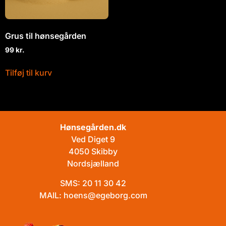
Grus til hønsegården
99
kr.
Tilføj til kurv
Hønsegården.dk
Ved Diget 9
4050 Skibby
Nordsjælland
SMS:
20 11 30 42
MAIL:
hoens@egeborg.com