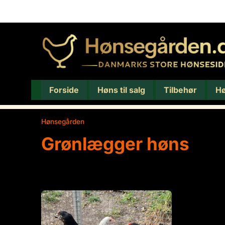
Forside
Høns til salg
Tilbehør
H
Hønsegården
/
Grønlægger høns
Grønlægger høns
Viser 1 resultat