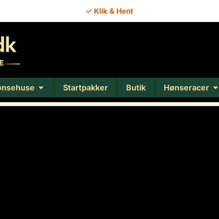
✓ Klik & Hent
ønsehuse
Startpakker
Butik
Hønseracer