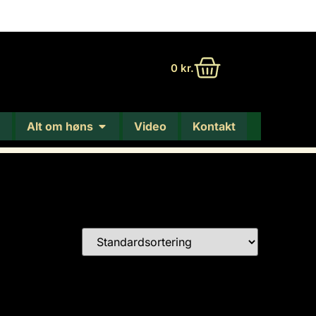
0
kr.
Alt om høns
Video
Kontakt