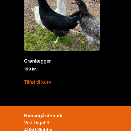
Grønlægger
199
kr.
Tilføj til kurv
Hønsegården.dk
Ved Diget 9
4050 Skibby