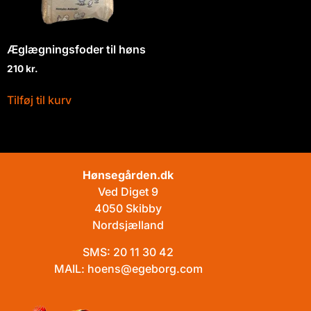
Æglægningsfoder til høns
210
kr.
Tilføj til kurv
Hønsegården.dk
Ved Diget 9
4050 Skibby
Nordsjælland
SMS:
20 11 30 42
MAIL:
hoens@egeborg.com