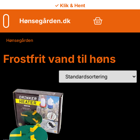
✓ Klik & Hent
Hønsegården.dk
Hønsegården
/
Frostfrit vand til høns
Frostfrit vand til høns
Viser 1 resultat