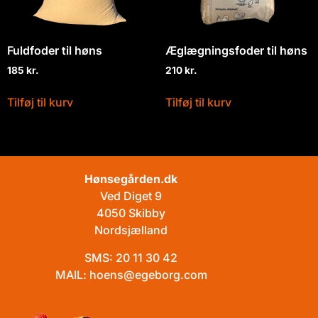
Fuldfoder til høns
Æglægningsfoder til høns
185
kr.
210
kr.
Tilføj til kurv
Tilføj til kurv
Hønsegården.dk
Ved Diget 9
4050 Skibby
Nordsjælland
SMS:
20 11 30 42
MAIL:
hoens@egeborg.com